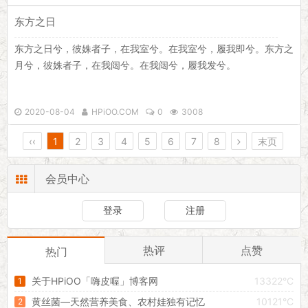
东方之日
东方之日兮，彼姝者子，在我室兮。在我室兮，履我即兮。东方之
月兮，彼姝者子，在我闼兮。在我闼兮，履我发兮。
2020-08-04
HPiOO.COM
0
3008
‹‹
1
2
3
4
5
6
7
8
末页
会员中心
登录
注册
热评
点赞
热门
关于HPiOO「嗨皮喔」博客网
13322°C
黄丝菌—天然营养美食、农村娃独有记忆
10121°C