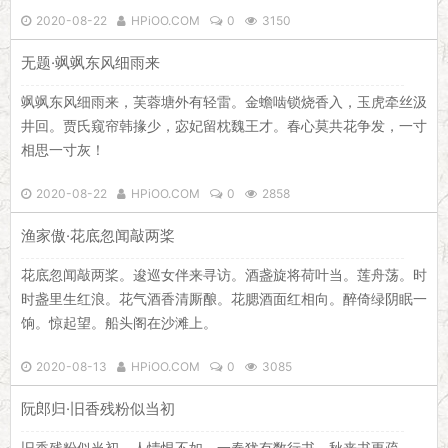
喔」博客网
2020-08-22
HPiOO.COM
0
3150
无题·飒飒东风细雨来
飒飒东风细雨来，芙蓉塘外有轻雷。金蟾啮锁烧香入，玉虎牵丝汲
井回。贾氏窥帘韩掾少，宓妃留枕魏王才。春心莫共花争发，一寸
相思一寸灰！
2020-08-22
HPiOO.COM
0
2858
渔家傲·花底忽闻敲两桨
花底忽闻敲两桨。逡巡女伴来寻访。酒盏旋将荷叶当。莲舟荡。时
时盏里生红浪。花气酒香清厮酿。花腮酒面红相向。醉倚绿阴眠一
饷。惊起望。船头阁在沙滩上。
2020-08-13
HPiOO.COM
0
3085
阮郎归·旧香残粉似当初
旧香残粉似当初。人情恨不如。一春犹有数行书。秋来书更疏。