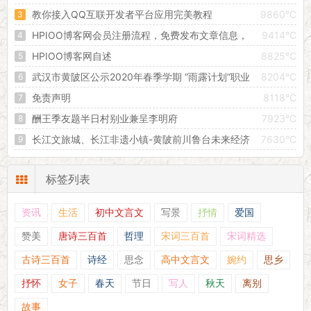
教你接入QQ互联开发者平台应用完美教程
9860°C
HPIOO博客网会员注册流程，免费发布文章信息，
9414°C
创建属于自己的独立空间！
HPIOO博客网自述
8825°C
武汉市黄陂区公示2020年春季学期 “雨露计划”职业
8204°C
教育扶贫助学拟补助对象
免责声明
8118°C
酬王季友题半日村别业兼呈李明府
7923°C
长江文旅城、长江非遗小镇-黄陂前川鲁台未来经济
7630°C
增长的引擎
标签列表
资讯
生活
初中文言文
写景
抒情
爱国
赞美
唐诗三百首
哲理
宋词三百首
宋词精选
古诗三百首
诗经
思念
高中文言文
婉约
思乡
抒怀
女子
春天
节日
写人
秋天
离别
故事