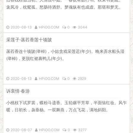
衾凤冷，枕鸳孤。愁肠待酒舒。梦魂纵有也成虚。那堪和梦无。
2020-08-13
HPiOO.COM
0
3044
采莲子·菡萏香莲十顷陂
菡萏香连十顷陂(举棹)，小姑贪戏采莲迟(年少)。晚来弄水船头湿
(举棹)，更脱红裙裹鸭儿(年少)。
2020-08-13
HPiOO.COM
0
2929
诉衷情·春游
小桃枝下试罗裳，蝶粉斗遗香。玉轮碾平芳草，半面恼红妆。风乍
暖，日初长，袅垂杨。一双舞燕，万点飞花，满地斜阳。
2020-08-07
HPiOO.COM
0
3277