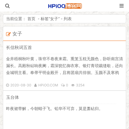
当前位置：
首页
- 标签“
女子
“ - 列表
女子
HPiOO「嗨皮
长信秋词五首
金井梧桐秋叶黄，珠帘不卷夜来霜。熏笼玉枕无颜色，卧听南宫清
漏长。高殿秋砧响夜阑，霜深犹忆御衣寒。银灯青琐裁缝歇，还向
金城明主看。奉帚平明金殿开，且将团扇共徘徊。玉颜不及寒鸦
色，犹带昭阳日影来。真成薄命久寻思，梦见君王觉后疑。火照西
2020-08-30
HPiOO.COM
0
3254
宫知夜饮，分明复道奉恩时。长信宫中秋月明，昭阳殿下捣衣声。
白露堂中细草迹，红罗帐里不胜情。
玉台体
昨夜裙带解，今朝蟢子飞。铅华不可弃，莫是藁砧归。