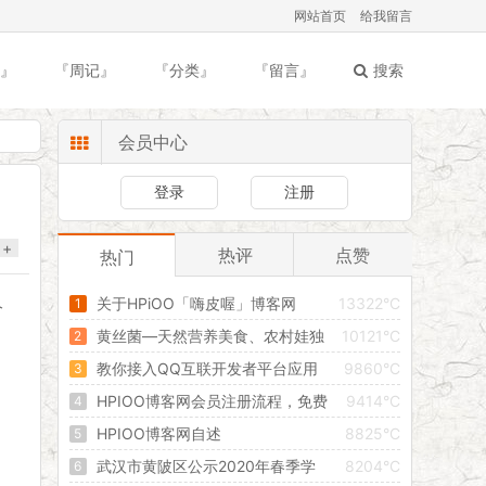
网站首页
给我留言
』
『周记』
『分类』
『留言』
搜索
会员中心
登录
注册
+
热评
点赞
热门
关于HPiOO「嗨皮喔」博客网
13322°C
今
黄丝菌—天然营养美食、农村娃独
10121°C
有记忆
教你接入QQ互联开发者平台应用
9860°C
，
完美教程
HPIOO博客网会员注册流程，免费
9414°C
发布文章信息，创建属于自己的独立空间！
HPIOO博客网自述
8825°C
武汉市黄陂区公示2020年春季学
8204°C