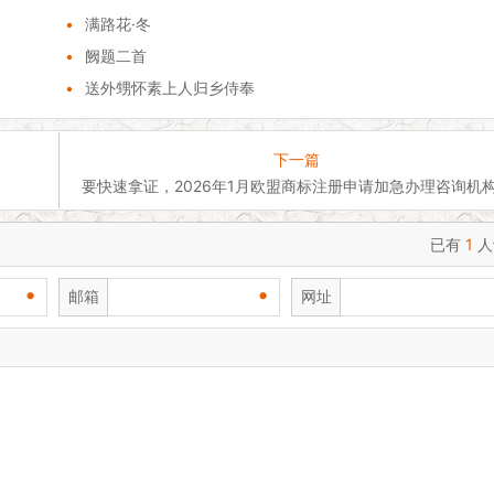
•
满路花·冬
•
阙题二首
•
送外甥怀素上人归乡侍奉
下一篇
要快速拿证，2026年1月欧盟商标注册申请加急办理咨询机
已有
1
人
•
•
邮箱
网址