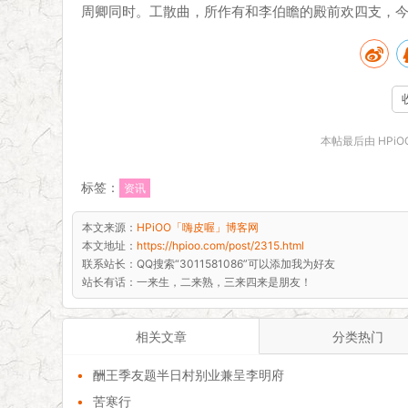
周卿同时。工散曲，所作有和李伯瞻的殿前欢四支，
本帖最后由 HPiOO.
标签：
资讯
本文来源：
HPiOO「嗨皮喔」博客网
本文地址：
https://hpioo.com/post/2315.html
联系站长：
QQ搜索“3011581086”可以添加我为好友
站长有话：
一来生，二来熟，三来四来是朋友！
相关文章
分类热门
•
酬王季友题半日村别业兼呈李明府
•
苦寒行