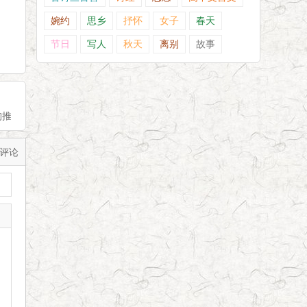
婉约
思乡
抒怀
女子
春天
节日
写人
秋天
离别
故事
构推荐
评论