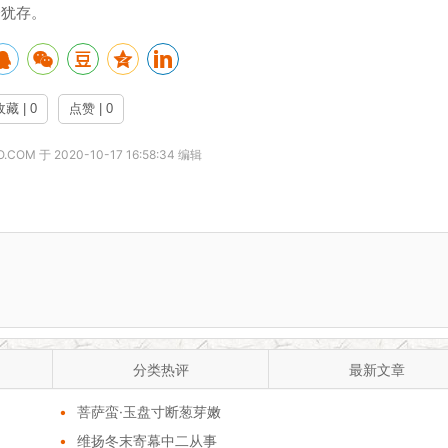
今犹存。
收藏 | 0
点赞 | 0
COM 于 2020-10-17 16:58:34 编辑
分类热评
最新文章
•
菩萨蛮·玉盘寸断葱芽嫩
•
维扬冬末寄幕中二从事