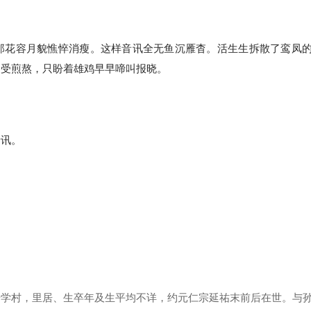
那花容月貌憔悴消瘦。这样音讯全无鱼沉雁杳。活生生拆散了鸾凤
备受煎熬，只盼着雄鸡早早啼叫报晓。
音讯。
村，里居、生卒年及生平均不详，约元仁宗延祐末前后在世。与