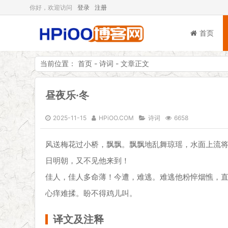
你好，欢迎访问
登录
注册
首页
当前位置：
首页
-
诗词
- 文章正文
HPiOO「嗨皮喔」博客网
昼夜乐·冬
2025-11-15
HPiOO.COM
诗词
6658
风送梅花过小桥，飘飘。飘飘地乱舞琼瑶，水面上流
日明朝，又不见他来到！
佳人，佳人多命薄！今遭，难逃。难逃他粉悴烟憔，
心痒难揉。盼不得鸡儿叫。
译文及注释