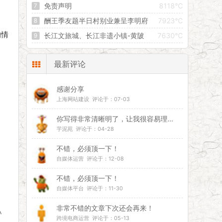
期 “雨露计划”职业教育扶贫助学拟补助对象
免责声明
8118°C
酬王季友题半日村别业兼呈李明府
7923°C
的情
长江文旅城、长江非遗小镇-黄陂
7630°C
前川鲁台未来经济增长的引擎
最新评论
感谢分享
上海网站建设 评论于：07-03
你写得非常清晰明了，让我很容易理解你的观点。
芋泥苑 评论于：04-28
不错，必须顶一下！
自媒体运营 评论于：12-08
不错，必须顶一下！
自媒体平台 评论于：11-30
非常不错的文章下次还会再来！
孙
跨境电商运营 评论于：05-13