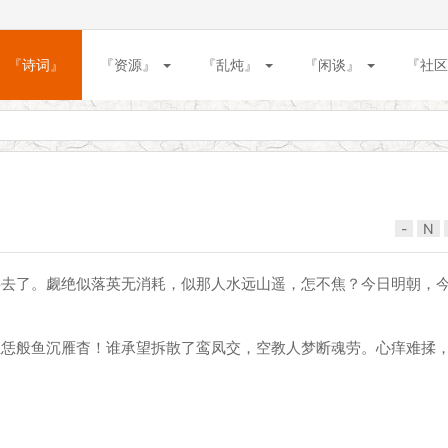
『诗词』
『资源』
『乱炖』
『闲谈』
『社区
-
N
将去了。觑绝似落英无消耗，似那人水远山遥，怎不焦？今日明朝，
直恁般鱼沉雁杳！谁承望拆散了鸾凤交，空教人梦断魂劳。心痒难揉