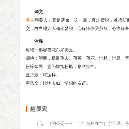
译文
美人
啊美人，真是薄命。这一回，真难摆脱，难摆却
交，白白地让人魂牵梦绕。心痒痒倍受煎熬，心痒痒
注释
琼瑶：形容雪花白如美玉。
觑艳：望断，极目望去。落英：落花。消耗：消息，
粉悴烟憔：意为懒施粉脂，形容憔悴。
直恁般：就这样。
鸾凤交：比喻夫妇、情侣的友谊。
赵显宏
［元］（约公元一三二〇年前后在世）字不详，号学