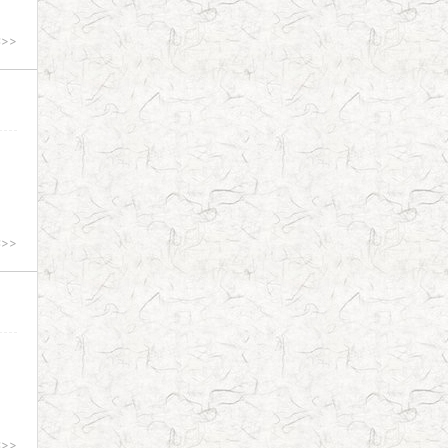
>>
>>
>>