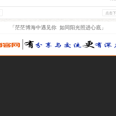
页
点击
「茫茫博海中遇见你 如同阳光照进心底」