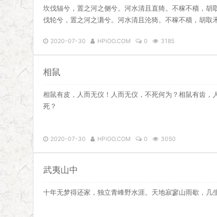
坎伐辐兮，置之河之侧兮。河水清且直猗。不稼不穑，胡
伐轮兮，置之河之漘兮。河水清且沦猗。不稼不穑，胡取
2020-07-30
HPiOO.COM
0
3185
相鼠
相鼠有皮，人而无仪！人而无仪，不死何为？相鼠有齿，
死？
2020-07-30
HPiOO.COM
0
3050
武夷山中
十年无梦得还家，独立青峰野水涯。天地寂寥山雨歇，几