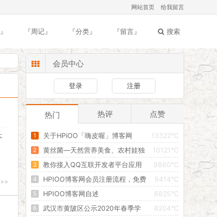
网站首页
给我留言
』
『周记』
『分类』
『留言』
搜索
会员中心
登录
注册
热评
点赞
热门
关于HPiOO「嗨皮喔」博客网
13322°C
不
黄丝菌—天然营养美食、农村娃独
10121°C
有记忆
教你接入QQ互联开发者平台应用
9860°C
完美教程
HPIOO博客网会员注册流程，免费
9414°C
>>
发布文章信息，创建属于自己的独立空间！
HPIOO博客网自述
8825°C
武汉市黄陂区公示2020年春季学
8204°C