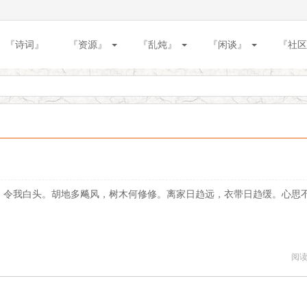
『诗词』
『资源』
『乱炖』
『闲谈』
『社区
。令我白头。胡地多飚风，树木何修修。离家日趋远，衣带日趋缓。心思
阅读