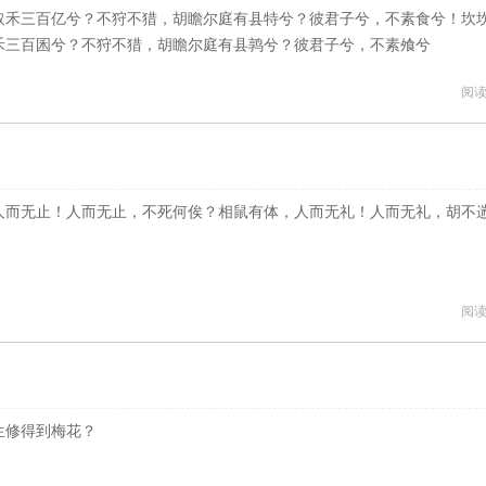
取禾三百亿兮？不狩不猎，胡瞻尔庭有县特兮？彼君子兮，不素食兮！坎
禾三百囷兮？不狩不猎，胡瞻尔庭有县鹑兮？彼君子兮，不素飧兮
阅读
人而无止！人而无止，不死何俟？相鼠有体，人而无礼！人而无礼，胡不
阅读
生修得到梅花？