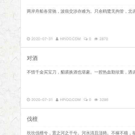
两岸舟船各背驰，波痕交涉亦难为。只余鸥鹭无拘管，北
2020-07-31
HPiOO.COM
0
2870
对酒
不惜千金买宝刀，貂裘换酒也堪豪。一腔热血勤珍重，洒
2020-07-31
HPiOO.COM
0
3286
伐檀
坎坎伐檀兮，置之河之干兮。河水清且涟猗。不稼不穑，