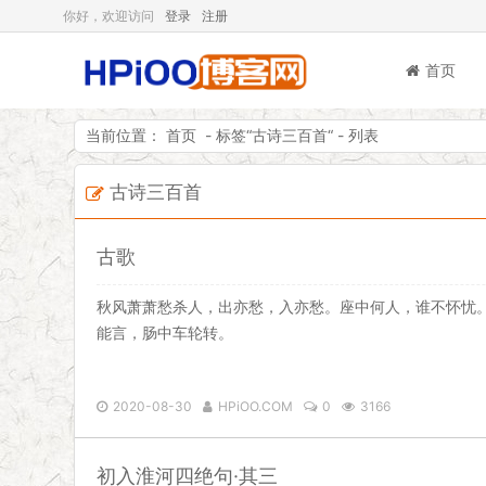
你好，欢迎访问
登录
注册
首页
当前位置：
首页
- 标签“
古诗三百首
“ - 列表
古诗三百首
HPiOO「嗨皮喔」博客网
古歌
秋风萧萧愁杀人，出亦愁，入亦愁。座中何人，谁不怀忧
能言，肠中车轮转。
2020-08-30
HPiOO.COM
0
3166
初入淮河四绝句·其三