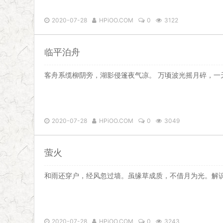
2020-07-28
HPiOO.COM
0
3122
临平泊舟
客舟系缆柳阴旁，湖影侵篷夜气凉。 万顷波光摇月碎，一
2020-07-28
HPiOO.COM
0
3049
萤火
和雨还穿户，经风忽过墙。虽缘草成质，不借月为光。解
2020-07-28
HPiOO.COM
0
3243