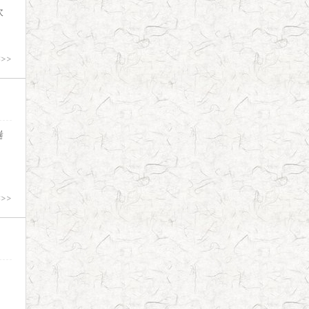
坎
>>
遄
>>