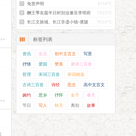
期 “雨露计划”职业教育扶贫助学拟补助对象
免责声明
8118°C
酬王季友题半日村别业兼呈李明府
7923°C
长江文旅城、长江非遗小镇-黄陂
7630°C
前川鲁台未来经济增长的引擎
标签列表
>>
资讯
生活
初中文言文
写景
抒情
爱国
赞美
唐诗三百首
哲理
宋词三百首
宋词精选
古诗三百首
诗经
思念
高中文言文
婉约
思乡
抒怀
女子
春天
>>
节日
写人
秋天
离别
故事
坎