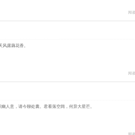
阅读
天风露藕花香。
阅读
识幽人意，请今聊处囊。君看落空阔，何异大星芒。
阅读