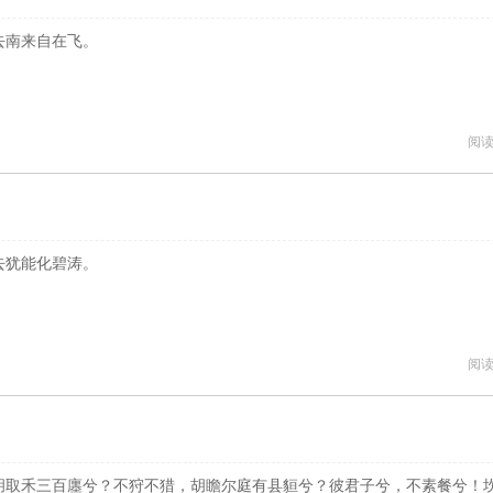
去南来自在飞。
阅读
去犹能化碧涛。
阅读
胡取禾三百廛兮？不狩不猎，胡瞻尔庭有县貆兮？彼君子兮，不素餐兮！