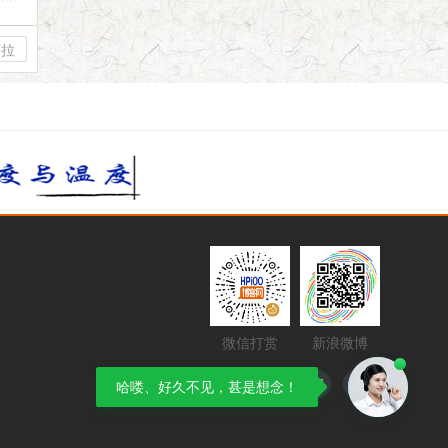
下拉
微信打赏
新浪微博
哈喽、好久不见，甚是想念！