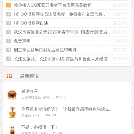
教你接入QQ互联开发者平台应用完美教程
9860°C
HPIOO博客网会员注册流程，免费发布文章信息，
9414°C
创建属于自己的独立空间！
HPIOO博客网自述
8825°C
武汉市黄陂区公示2020年春季学期 “雨露计划”职业
8204°C
教育扶贫助学拟补助对象
免责声明
8118°C
酬王季友题半日村别业兼呈李明府
7923°C
长江文旅城、长江非遗小镇-黄陂前川鲁台未来经济
7630°C
增长的引擎
最新评论
感谢分享
上海网站建设 评论于：07-03
你写得非常清晰明了，让我很容易理解你的观点。
芋泥苑 评论于：04-28
不错，必须顶一下！
自媒体运营 评论于：12-08