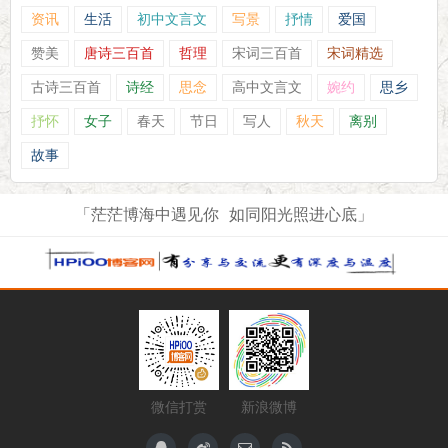
资讯
生活
初中文言文
写景
抒情
爱国
赞美
唐诗三百首
哲理
宋词三百首
宋词精选
古诗三百首
诗经
思念
高中文言文
婉约
思乡
抒怀
女子
春天
节日
写人
秋天
离别
故事
「茫茫博海中遇见你 如同阳光照进心底」
微信打赏
新浪微博