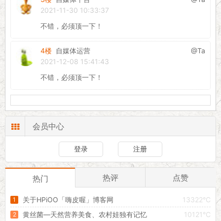
2021-11-30 10:33:37
不错，必须顶一下！
4楼
自媒体运营
@Ta
2021-12-08 15:41:43
不错，必须顶一下！
会员中心
登录
注册
热评
点赞
热门
关于HPiOO「嗨皮喔」博客网
13322°C
黄丝菌—天然营养美食、农村娃独有记忆
10121°C