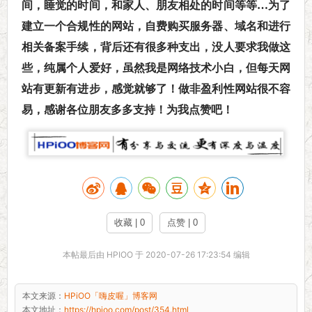
喔」博客网
间，睡觉的时间，和家人、朋友相处的时间等等…为了
建立一个合规性的网站，自费购买服务器、域名和进行
相关备案手续，背后还有很多种支出，没人要求我做这
些，纯属个人爱好，虽然我是网络技术小白，但每天网
站有更新有进步，感觉就够了！做非盈利性网站很不容
易，感谢各位朋友多多支持！为我点赞吧
！
收藏 | 0
点赞 | 0
本帖最后由 HPIOO 于 2020-07-26 17:23:54 编辑
本文来源：
HPiOO「嗨皮喔」博客网
本文地址：
https://hpioo.com/post/354.html