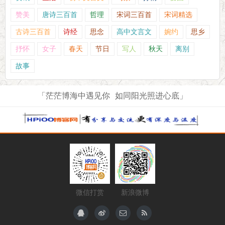
赞美
唐诗三百首
哲理
宋词三百首
宋词精选
古诗三百首
诗经
思念
高中文言文
婉约
思乡
抒怀
女子
春天
节日
写人
秋天
离别
故事
「茫茫博海中遇见你 如同阳光照进心底」
微信打赏
新浪微博