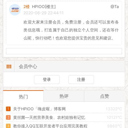
2楼
HPIOO[楼主]
@Ta
2020-06-29 22:44:11
欢迎大家来注册会员，免费注册，会员还可以发布各
类信息哦，打造属于自己的独立个人空间，还在等什
么呢，快行动吧！也欢迎您提供宝贵的意见和建议。
会员中心
登录
注册
热评
点赞
热门
关于HPiOO「嗨皮喔」博客网
13322°C
黄丝菌—天然营养美食、农村娃独有记忆
10121°C
教你接入QQ互联开发者平台应用完美教程
9860°C