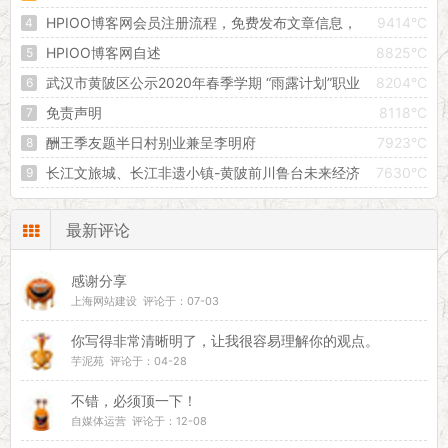
HPIOO博客网会员注册流程，免费发布文章信息，
9414°C
创建属于自己的独立空间！
HPIOO博客网自述
8825°C
武汉市黄陂区公示2020年春季学期 “雨露计划”职业
8204°C
教育扶贫助学拟补助对象
免责声明
8118°C
酬王季友题半日村别业兼呈李明府
7923°C
长江文旅城、长江非遗小镇-黄陂前川鲁台未来经济
7630°C
增长的引擎
最新评论
感谢分享
上海网站建设 评论于：07-03
你写得非常清晰明了，让我很容易理解你的观点。
芋泥苑 评论于：04-28
不错，必须顶一下！
自媒体运营 评论于：12-08