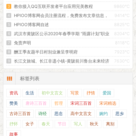
教你接入QQ互联开发者平台应用完美教程
9860°C
HPIOO博客网会员注册流程，免费发布文章信息，
9414°C
创建属于自己的独立空间！
HPIOO博客网自述
8825°C
武汉市黄陂区公示2020年春季学期 “雨露计划”职业
8204°C
教育扶贫助学拟补助对象
免责声明
8118°C
酬王季友题半日村别业兼呈李明府
7923°C
长江文旅城、长江非遗小镇-黄陂前川鲁台未来经济
7630°C
增长的引擎
标签列表
资讯
生活
初中文言文
写景
抒情
爱国
赞美
唐诗三百首
哲理
宋词三百首
宋词精选
古诗三百首
诗经
思念
高中文言文
婉约
思乡
抒怀
女子
春天
节日
写人
秋天
离别
故事