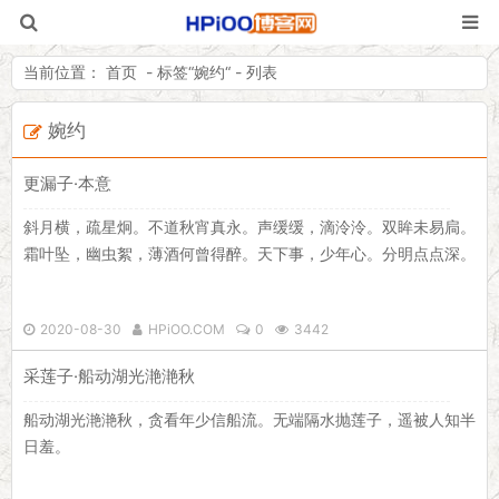
当前位置：
首页
- 标签“
婉约
“ - 列表
婉约
HPiOO「嗨皮
更漏子·本意
斜月横，疏星炯。不道秋宵真永。声缓缓，滴泠泠。双眸未易扃。
霜叶坠，幽虫絮，薄酒何曾得醉。天下事，少年心。分明点点深。
2020-08-30
HPiOO.COM
0
3442
采莲子·船动湖光滟滟秋
船动湖光滟滟秋，贪看年少信船流。无端隔水抛莲子，遥被人知半
日羞。