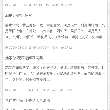
喔」博客网
2020-08-30
HPiOO.COM
0
2902
满庭芳·碧水惊秋
碧水惊秋，黄云凝暮，败叶零乱空阶。洞房人静，斜月照徘徊。又
是重阳近也，几处处，砧杵声催。西窗下，风摇翠竹，疑是故人
来。 伤怀。增怅望，新欢易失，往事难猜。问篱边黄菊，知为谁
开。谩道愁须殢酒，酒未醒、愁已先回。凭阑久，金波渐转，白露
2020-08-30
HPiOO.COM
0
2732
点苍苔。
渔家傲·花底忽闻敲两桨
花底忽闻敲两桨。逡巡女伴来寻访。酒盏旋将荷叶当。莲舟荡。时
时盏里生红浪。花气酒香清厮酿。花腮酒面红相向。醉倚绿阴眠一
饷。惊起望。船头阁在沙滩上。
2020-08-13
HPiOO.COM
0
3080
八声甘州·记玉关踏雪事清游
辛卯岁，沈尧道同余北归，各处杭、越。逾岁，尧道来问寂寞，语