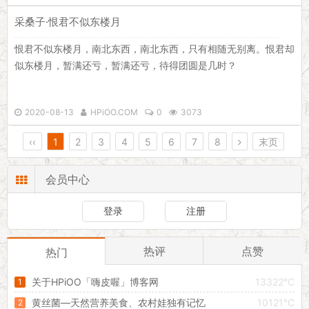
采桑子·恨君不似东楼月
恨君不似东楼月，南北东西，南北东西，只有相随无别离。恨君却
似东楼月，暂满还亏，暂满还亏，待得团圆是几时？
2020-08-13
HPiOO.COM
0
3073
‹‹
1
2
3
4
5
6
7
8
末页
会员中心
登录
注册
热评
点赞
热门
关于HPiOO「嗨皮喔」博客网
13322°C
黄丝菌—天然营养美食、农村娃独有记忆
10121°C