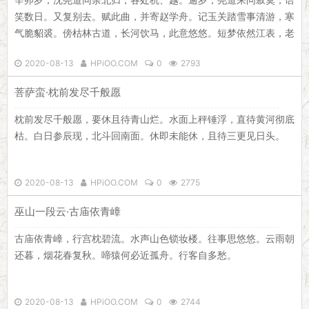
笑数日。又复别去。赋此曲，并寄赵学舟。记玉关踏雪事清游，寒
气脆貂裘。傍枯林古道，长河饮马，此意悠悠。短梦依然江表，老
泪洒西州。一字无题处，落叶都愁。载取白云归去，问谁留楚佩，
2020-08-13
HPiOO.COM
0
2793
弄影中洲？折芦花赠远，零落一身秋。向寻常、野桥流水，待招
来，不是旧沙鸥。空怀感，有斜阳处，却怕登楼。
菩萨蛮·枕前发尽千般愿
枕前发尽千般愿，要休且待青山烂。水面上秤锤浮，直待黄河彻底
枯。白日参辰现，北斗回南面。休即未能休，且待三更见日头。
2020-08-13
HPiOO.COM
0
2775
巫山一段云·古庙依青嶂
古庙依青嶂，行宫枕碧流。水声山色锁妆楼。往事思悠悠。云雨朝
还暮，烟花春复秋。啼猿何必近孤舟。行客自多愁。
2020-08-13
HPiOO.COM
0
2744