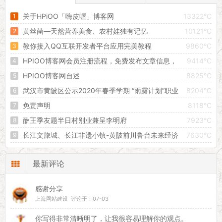
关于HPiOO「嗨皮喔」博客网
13322°C
黄丝菌—天然营养美食、农村娃独有记忆
10121°C
教你接入QQ互联开发者平台应用完美教程
9860°C
HPIOO博客网会员注册流程，免费发布文章信息，
9414°C
创建属于自己的独立空间！
HPIOO博客网自述
8825°C
武汉市黄陂区公示2020年春季学期 “雨露计划”职业
8204°C
教育扶贫助学拟补助对象
免责声明
8118°C
酬王季友题半日村别业兼呈李明府
7923°C
长江文旅城、长江非遗小镇-黄陂前川鲁台未来经济
7630°C
增长的引擎
最新评论
感谢分享
上海网站建设 评论于：07-03
你写得非常清晰明了，让我很容易理解你的观点。