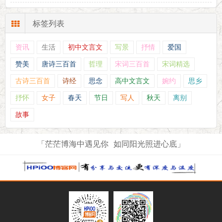
标签列表
资讯
生活
初中文言文
写景
抒情
爱国
赞美
唐诗三百首
哲理
宋词三百首
宋词精选
古诗三百首
诗经
思念
高中文言文
婉约
思乡
抒怀
女子
春天
节日
写人
秋天
离别
故事
「茫茫博海中遇见你 如同阳光照进心底」