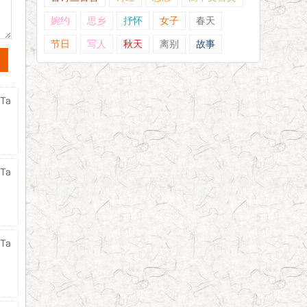
婉约
思乡
抒怀
女子
春天
节日
写人
秋天
离别
故事
Ta
Ta
Ta