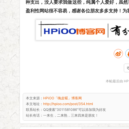
种支出，没人要求我做这些，纯属个人爱好，虽然
盈利性网站很不容易，感谢各位朋友多多支持！为
本帖最后由 HPIO
本文来源：
HPiOO「嗨皮喔」博客网
本文地址：
http://hpioo.com/post/354.html
联系站长：
QQ搜索“3011581086”可以添加我为好友
站长有话：
一来生，二来熟，三来四来是朋友！