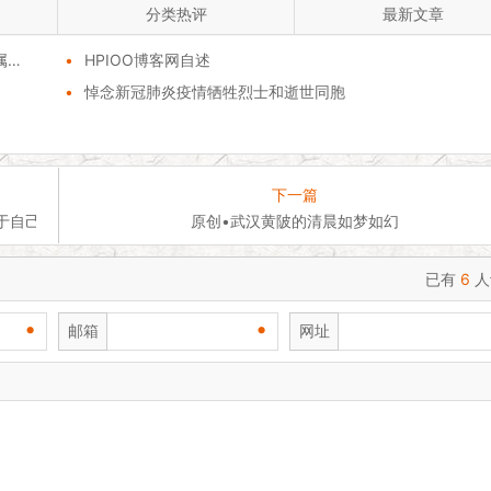
分类热评
最新文章
！
•
HPIOO博客网自述
•
悼念新冠肺炎疫情牺牲烈士和逝世同胞
下一篇
属于自己的独立空间！
原创•武汉黄陂的清晨如梦如幻
已有
6
人
•
•
邮箱
网址