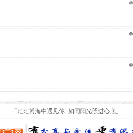
@
@
@
「茫茫博海中遇见你 如同阳光照进心底」