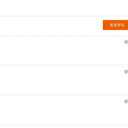
@
@
@