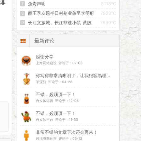
做非
期 “雨露计划”职业教育扶贫助学拟补助对象
免责声明
8118°C
酬王季友题半日村别业兼呈李明府
7923°C
长江文旅城、长江非遗小镇-黄陂
7630°C
前川鲁台未来经济增长的引擎
最新评论
感谢分享
上海网站建设 评论于：07-03
你写得非常清晰明了，让我很容易理解你的观点。
芋泥苑 评论于：04-28
不错，必须顶一下！
自媒体运营 评论于：12-08
不错，必须顶一下！
自媒体平台 评论于：11-30
非常不错的文章下次还会再来！
跨境电商运营 评论于：05-13