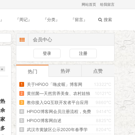
网站首页
给我留言
』
『周记』
『分类』
『留言』
搜索
会员中心
登录
注册
+
热评
点赞
热门
关于HPiOO「嗨皮喔」博客网
13322°C
黄丝菌—天然营养美食、农村娃独
10121°C
些热
有记忆
教你接入QQ互联开发者平台应用
9860°C
业余
完美教程
HPIOO博客网会员注册流程，免费
9414°C
和家
发布文章信息，创建属于自己的独立空间！
HPIOO博客网自述
8825°C
很多
武汉市黄陂区公示2020年春季学
8204°C